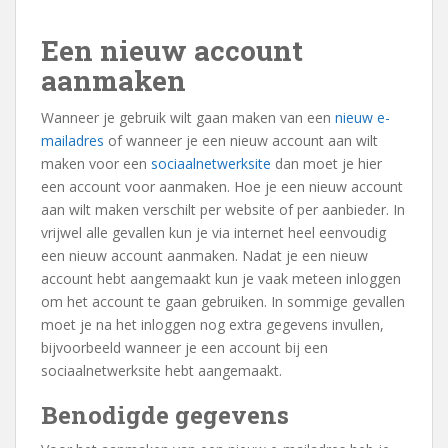
Social Media
Een nieuw account
aanmaken
Wanneer je gebruik wilt gaan maken van een
nieuw e-
mailadres
of wanneer je een nieuw account aan wilt
maken voor een
sociaalnetwerksite
dan moet je hier
Direct account aanmaken voor Social Media?
een account voor aanmaken. Hoe je een nieuw account
aan wilt maken verschilt per website of per aanbieder. In
vrijwel alle gevallen kun je via internet heel eenvoudig
Facebook aanmaken
een nieuw account aanmaken. Nadat je een nieuw
account hebt aangemaakt kun je vaak meteen inloggen
Twitter aanmaken
om het account te gaan gebruiken. In sommige gevallen
moet je na het inloggen nog extra gegevens invullen,
Instagram aanmaken
bijvoorbeeld wanneer je een account bij een
sociaalnetwerksite hebt aangemaakt.
Bekijk meer..
Benodigde gegevens