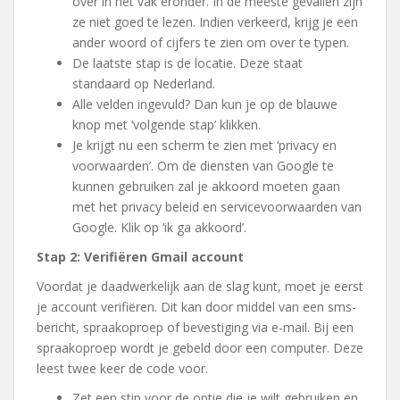
over in het vak eronder. In de meeste gevallen zijn
ze niet goed te lezen. Indien verkeerd, krijg je een
ander woord of cijfers te zien om over te typen.
De laatste stap is de locatie. Deze staat
standaard op Nederland.
Alle velden ingevuld? Dan kun je op de blauwe
knop met ‘volgende stap’ klikken.
Je krijgt nu een scherm te zien met ‘privacy en
voorwaarden’. Om de diensten van Google te
kunnen gebruiken zal je akkoord moeten gaan
met het privacy beleid en servicevoorwaarden van
Google. Klik op ‘ik ga akkoord’.
Stap 2: Verifiëren Gmail account
Voordat je daadwerkelijk aan de slag kunt, moet je eerst
je account verifiëren. Dit kan door middel van een sms-
bericht, spraakoproep of bevestiging via e-mail. Bij een
spraakoproep wordt je gebeld door een computer. Deze
leest twee keer de code voor.
Zet een stip voor de optie die je wilt gebruiken en