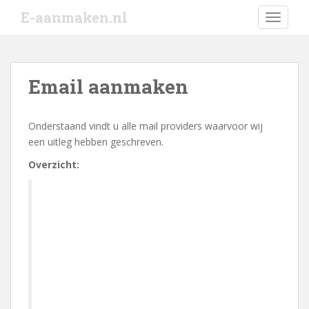
S
E-aanmaken.nl
TOGGLE
k
i
p
t
Email aanmaken
o
m
a
Onderstaand vindt u alle mail providers waarvoor wij
i
een uitleg hebben geschreven.
n
Overzicht:
c
o
n
t
e
n
t